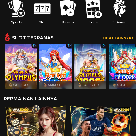
Sports
Slot
Kasino
Togel
S. Ayam
SLOT TERPANAS
LIHAT LAINNYA >
GATES OF OLYMPUS
STARLIGHT PRINCESS
GATES OF OLYMPUS 1000
STARLIGHT PRINCESS
PERMAINAN LAINNYA